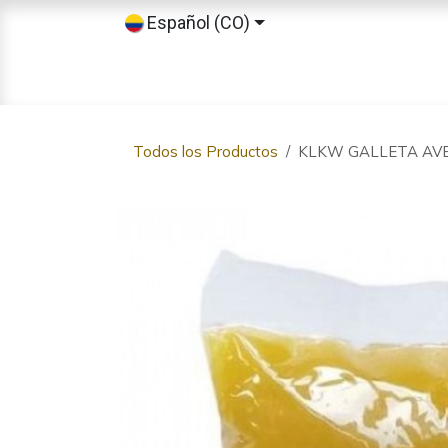
Ir al contenido
Español (CO)
Inicio
Tienda
Sobre nosotros
Todos los Productos
KLKW GALLETA AV