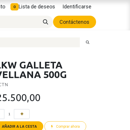
ito
Lista de deseos
Identificarse
0
Contáctenos
LKW GALLETA
VELLANA 500G
 CTN
25.500,00
AÑADIR A LA CESTA
Comprar ahora