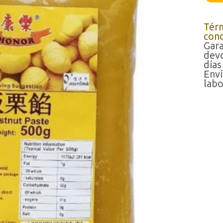
Tér
cond
Gara
devo
días
Enví
labo