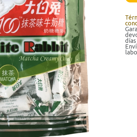
Tér
cond
Gara
devo
días
Enví
labo