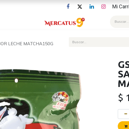
Mi Carr
Blog
BOR LECHE MATCHA150G
G
S
M
$