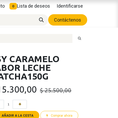
ito
Lista de deseos
Identificarse
0
Contáctenos
SY CARAMELO
ABOR LECHE
ATCHA150G
15.300,00
$
25.500,00
AÑADIR A LA CESTA
Comprar ahora