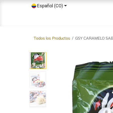
Ir al contenido
Español (CO)
Inicio
Tienda
Sobre nosotros
Todos los Productos
GSY CARAMELO SA