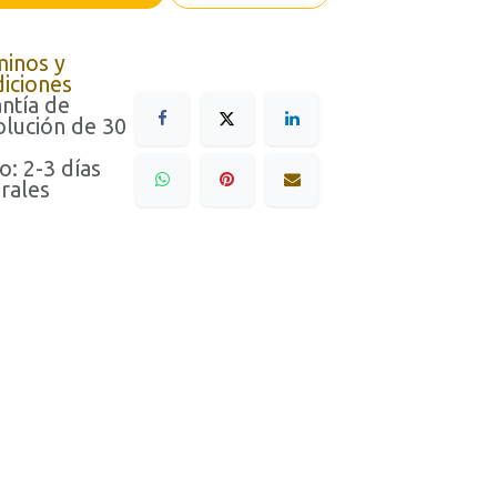
minos y
iciones
ntía de
lución de 30
o: 2-3 días
rales