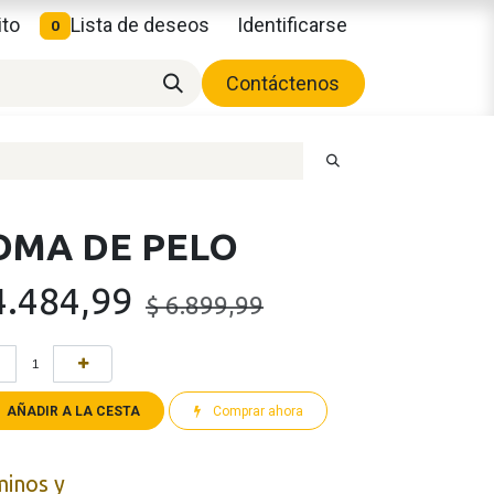
ito
Lista de deseos
Identificarse
0
Contáctenos
OMA DE PELO
4.484,99
$
6.899,99
AÑADIR A LA CESTA
Comprar ahora
minos y