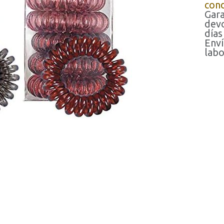
cond
Gara
devo
días
Enví
labo